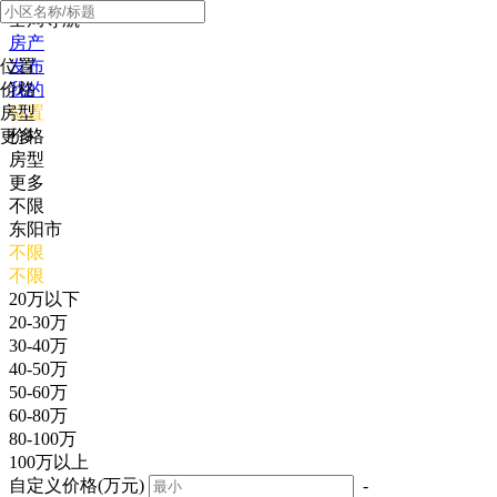
全局导航
房产
位置
发布
价格
我的
房型
位置
更多
价格
房型
更多
不限
东阳市
不限
不限
20万以下
20-30万
30-40万
40-50万
50-60万
60-80万
80-100万
100万以上
自定义价格(万元)
-