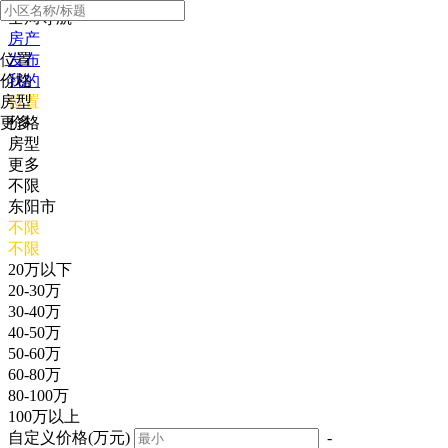
全局导航
房产
位置
发布
价格
我的
房型
位置
更多
价格
房型
更多
不限
东阳市
不限
不限
20万以下
20-30万
30-40万
40-50万
50-60万
60-80万
80-100万
100万以上
自定义价格(万元)
-