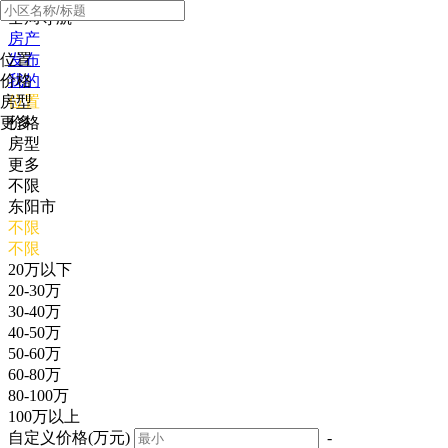
全局导航
房产
位置
发布
价格
我的
房型
位置
更多
价格
房型
更多
不限
东阳市
不限
不限
20万以下
20-30万
30-40万
40-50万
50-60万
60-80万
80-100万
100万以上
自定义价格(万元)
-