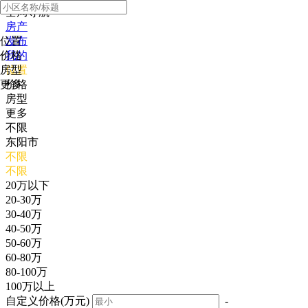
全局导航
房产
位置
发布
价格
我的
房型
位置
更多
价格
房型
更多
不限
东阳市
不限
不限
20万以下
20-30万
30-40万
40-50万
50-60万
60-80万
80-100万
100万以上
自定义价格(万元)
-