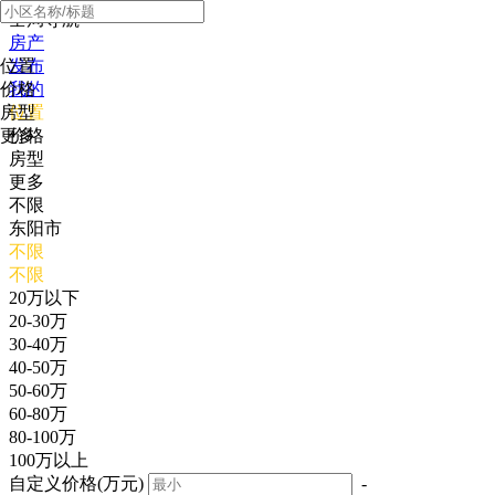
全局导航
房产
位置
发布
价格
我的
房型
位置
更多
价格
房型
更多
不限
东阳市
不限
不限
20万以下
20-30万
30-40万
40-50万
50-60万
60-80万
80-100万
100万以上
自定义价格(万元)
-