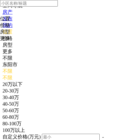
全局导航
房产
位置
发布
价格
我的
房型
位置
更多
价格
房型
更多
不限
东阳市
不限
不限
20万以下
20-30万
30-40万
40-50万
50-60万
60-80万
80-100万
100万以上
自定义价格(万元)
-