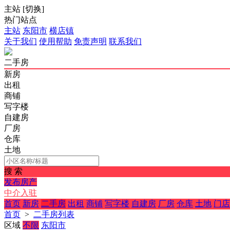
主站
[
切换
]
热门站点
主站
东阳市
横店镇
关于我们
使用帮助
免责声明
联系我们
二手房
新房
出租
商铺
写字楼
自建房
厂房
仓库
土地
搜 索
发布房产
中介入驻
首页
新房
二手房
出租
商铺
写字楼
自建房
厂房
仓库
土地
门店
首页
>
二手房列表
区域
不限
东阳市