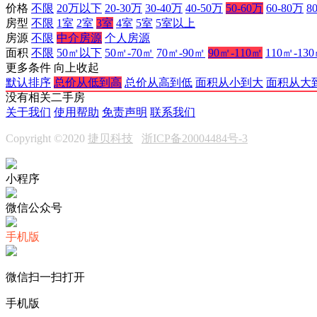
价格
不限
20万以下
20-30万
30-40万
40-50万
50-60万
60-80万
8
房型
不限
1室
2室
3室
4室
5室
5室以上
房源
不限
中介房源
个人房源
面积
不限
50㎡以下
50㎡-70㎡
70㎡-90㎡
90㎡-110㎡
110㎡-13
更多条件
向上收起
默认排序
总价从低到高
总价从高到低
面积从小到大
面积从大
没有相关二手房
关于我们
使用帮助
免责声明
联系我们
Copyright ©2020
捷贝科技
浙ICP备20004484号-3
小程序
微信公众号
手机版
微信扫一扫打开
手机版