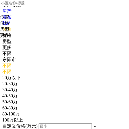
全局导航
房产
位置
发布
价格
我的
房型
位置
更多
价格
房型
更多
不限
东阳市
不限
不限
20万以下
20-30万
30-40万
40-50万
50-60万
60-80万
80-100万
100万以上
自定义价格(万元)
-