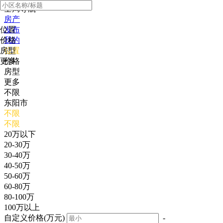
全局导航
房产
位置
发布
价格
我的
房型
位置
更多
价格
房型
更多
不限
东阳市
不限
不限
20万以下
20-30万
30-40万
40-50万
50-60万
60-80万
80-100万
100万以上
自定义价格(万元)
-