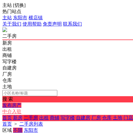
主站
[
切换
]
热门站点
主站
东阳市
横店镇
关于我们
使用帮助
免责声明
联系我们
二手房
新房
出租
商铺
写字楼
自建房
厂房
仓库
土地
搜 索
发布房产
中介入驻
首页
新房
二手房
出租
商铺
写字楼
自建房
厂房
仓库
土地
门店
首页
>
二手房列表
区域
不限
东阳市