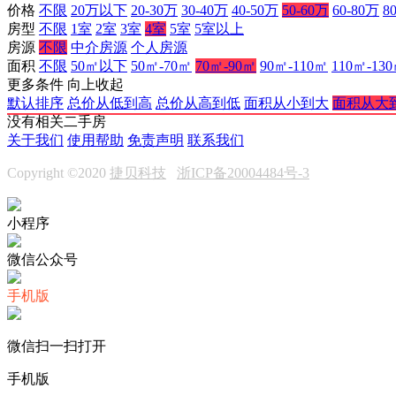
价格
不限
20万以下
20-30万
30-40万
40-50万
50-60万
60-80万
8
房型
不限
1室
2室
3室
4室
5室
5室以上
房源
不限
中介房源
个人房源
面积
不限
50㎡以下
50㎡-70㎡
70㎡-90㎡
90㎡-110㎡
110㎡-13
更多条件
向上收起
默认排序
总价从低到高
总价从高到低
面积从小到大
面积从大
没有相关二手房
关于我们
使用帮助
免责声明
联系我们
Copyright ©2020
捷贝科技
浙ICP备20004484号-3
小程序
微信公众号
手机版
微信扫一扫打开
手机版