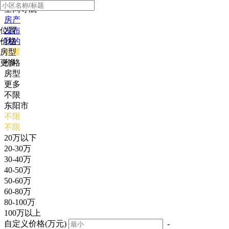
全局导航
房产
位置
发布
价格
我的
房型
位置
更多
价格
房型
更多
不限
东阳市
不限
不限
20万以下
20-30万
30-40万
40-50万
50-60万
60-80万
80-100万
100万以上
自定义价格(万元)
-