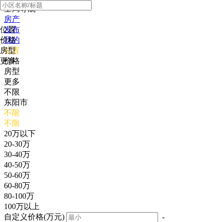
全局导航
房产
位置
发布
价格
我的
房型
位置
更多
价格
房型
更多
不限
东阳市
不限
不限
20万以下
20-30万
30-40万
40-50万
50-60万
60-80万
80-100万
100万以上
自定义价格(万元)
-