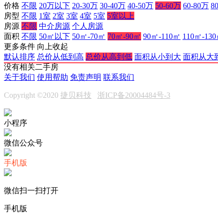
价格
不限
20万以下
20-30万
30-40万
40-50万
50-60万
60-80万
8
房型
不限
1室
2室
3室
4室
5室
5室以上
房源
不限
中介房源
个人房源
面积
不限
50㎡以下
50㎡-70㎡
70㎡-90㎡
90㎡-110㎡
110㎡-13
更多条件
向上收起
默认排序
总价从低到高
总价从高到低
面积从小到大
面积从大
没有相关二手房
关于我们
使用帮助
免责声明
联系我们
Copyright ©2020
捷贝科技
浙ICP备20004484号-3
小程序
微信公众号
手机版
微信扫一扫打开
手机版