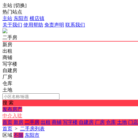
主站
[
切换
]
热门站点
主站
东阳市
横店镇
关于我们
使用帮助
免责声明
联系我们
二手房
新房
出租
商铺
写字楼
自建房
厂房
仓库
土地
搜 索
发布房产
中介入驻
首页
新房
二手房
出租
商铺
写字楼
自建房
厂房
仓库
土地
门店
首页
>
二手房列表
区域
不限
东阳市