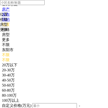
全局导航
房产
位置
发布
价格
我的
房型
位置
更多
价格
房型
更多
不限
东阳市
不限
不限
20万以下
20-30万
30-40万
40-50万
50-60万
60-80万
80-100万
100万以上
自定义价格(万元)
-