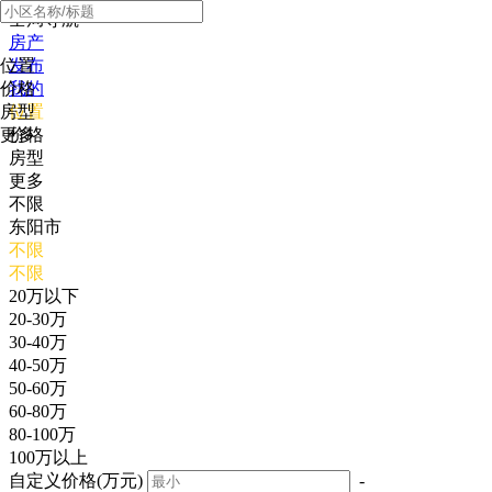
全局导航
房产
位置
发布
价格
我的
房型
位置
更多
价格
房型
更多
不限
东阳市
不限
不限
20万以下
20-30万
30-40万
40-50万
50-60万
60-80万
80-100万
100万以上
自定义价格(万元)
-