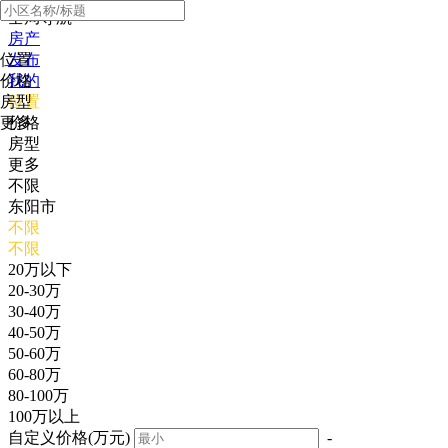
全局导航
房产
位置
发布
价格
我的
房型
位置
更多
价格
房型
更多
不限
东阳市
不限
不限
20万以下
20-30万
30-40万
40-50万
50-60万
60-80万
80-100万
100万以上
自定义价格(万元)
-