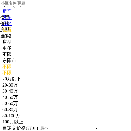
全局导航
房产
位置
发布
价格
我的
房型
位置
更多
价格
房型
更多
不限
东阳市
不限
不限
20万以下
20-30万
30-40万
40-50万
50-60万
60-80万
80-100万
100万以上
自定义价格(万元)
-