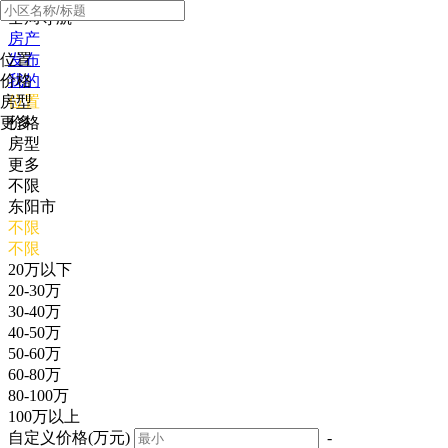
全局导航
房产
位置
发布
价格
我的
房型
位置
更多
价格
房型
更多
不限
东阳市
不限
不限
20万以下
20-30万
30-40万
40-50万
50-60万
60-80万
80-100万
100万以上
自定义价格(万元)
-