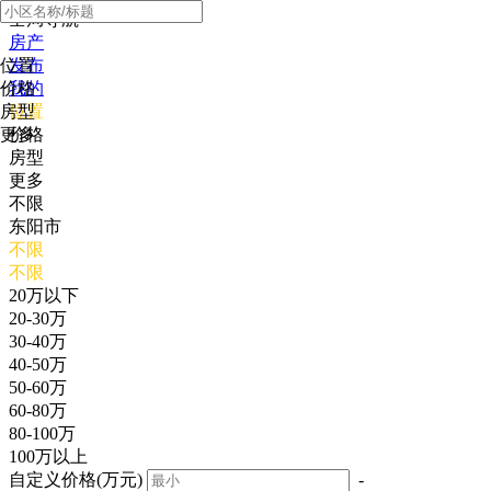
全局导航
房产
位置
发布
价格
我的
房型
位置
更多
价格
房型
更多
不限
东阳市
不限
不限
20万以下
20-30万
30-40万
40-50万
50-60万
60-80万
80-100万
100万以上
自定义价格(万元)
-