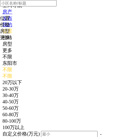
全局导航
房产
位置
发布
价格
我的
房型
位置
更多
价格
房型
更多
不限
东阳市
不限
不限
20万以下
20-30万
30-40万
40-50万
50-60万
60-80万
80-100万
100万以上
自定义价格(万元)
-