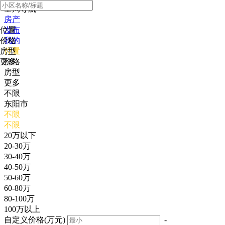
全局导航
房产
位置
发布
价格
我的
房型
位置
更多
价格
房型
更多
不限
东阳市
不限
不限
20万以下
20-30万
30-40万
40-50万
50-60万
60-80万
80-100万
100万以上
自定义价格(万元)
-