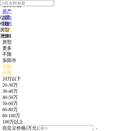
全局导航
房产
位置
发布
价格
我的
房型
位置
更多
价格
房型
更多
不限
东阳市
不限
不限
20万以下
20-30万
30-40万
40-50万
50-60万
60-80万
80-100万
100万以上
自定义价格(万元)
-