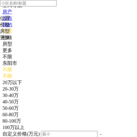
全局导航
房产
位置
发布
价格
我的
房型
位置
更多
价格
房型
更多
不限
东阳市
不限
不限
20万以下
20-30万
30-40万
40-50万
50-60万
60-80万
80-100万
100万以上
自定义价格(万元)
-