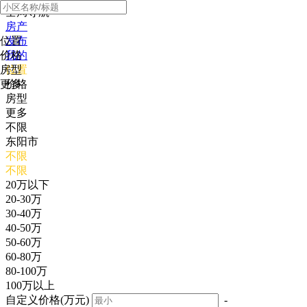
全局导航
房产
位置
发布
价格
我的
房型
位置
更多
价格
房型
更多
不限
东阳市
不限
不限
20万以下
20-30万
30-40万
40-50万
50-60万
60-80万
80-100万
100万以上
自定义价格(万元)
-