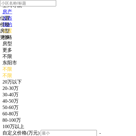
全局导航
房产
位置
发布
价格
我的
房型
位置
更多
价格
房型
更多
不限
东阳市
不限
不限
20万以下
20-30万
30-40万
40-50万
50-60万
60-80万
80-100万
100万以上
自定义价格(万元)
-