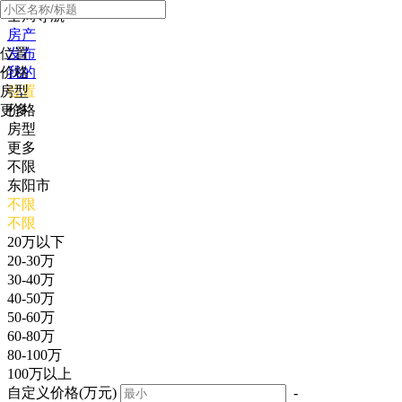
全局导航
房产
位置
发布
价格
我的
房型
位置
更多
价格
房型
更多
不限
东阳市
不限
不限
20万以下
20-30万
30-40万
40-50万
50-60万
60-80万
80-100万
100万以上
自定义价格(万元)
-