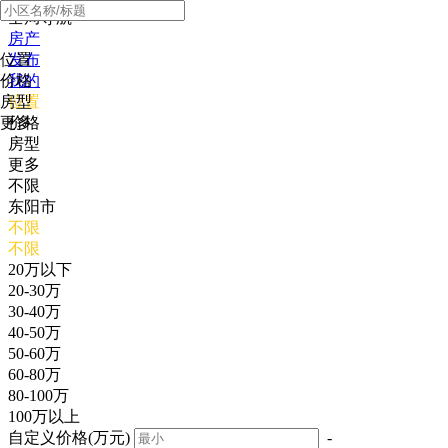
全局导航
房产
位置
发布
价格
我的
房型
位置
更多
价格
房型
更多
不限
东阳市
不限
不限
20万以下
20-30万
30-40万
40-50万
50-60万
60-80万
80-100万
100万以上
自定义价格(万元)
-