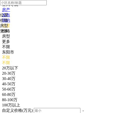
全局导航
房产
位置
发布
价格
我的
房型
位置
更多
价格
房型
更多
不限
东阳市
不限
不限
20万以下
20-30万
30-40万
40-50万
50-60万
60-80万
80-100万
100万以上
自定义价格(万元)
-