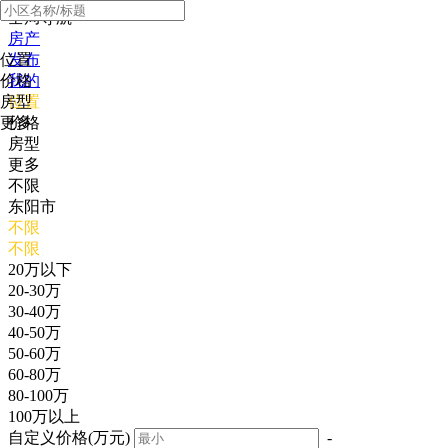
全局导航
房产
位置
发布
价格
我的
房型
位置
更多
价格
房型
更多
不限
东阳市
不限
不限
20万以下
20-30万
30-40万
40-50万
50-60万
60-80万
80-100万
100万以上
自定义价格(万元)
-