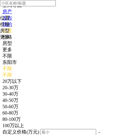
全局导航
房产
位置
发布
价格
我的
房型
位置
更多
价格
房型
更多
不限
东阳市
不限
不限
20万以下
20-30万
30-40万
40-50万
50-60万
60-80万
80-100万
100万以上
自定义价格(万元)
-