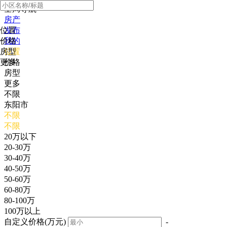
全局导航
房产
位置
发布
价格
我的
房型
位置
更多
价格
房型
更多
不限
东阳市
不限
不限
20万以下
20-30万
30-40万
40-50万
50-60万
60-80万
80-100万
100万以上
自定义价格(万元)
-