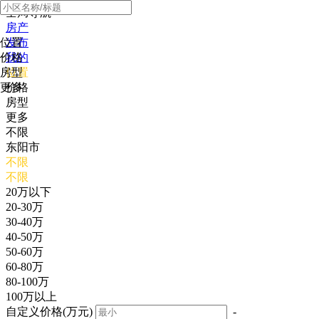
全局导航
房产
位置
发布
价格
我的
房型
位置
更多
价格
房型
更多
不限
东阳市
不限
不限
20万以下
20-30万
30-40万
40-50万
50-60万
60-80万
80-100万
100万以上
自定义价格(万元)
-