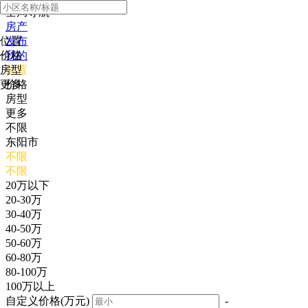
全局导航
房产
位置
发布
价格
我的
房型
位置
更多
价格
房型
更多
不限
东阳市
不限
不限
20万以下
20-30万
30-40万
40-50万
50-60万
60-80万
80-100万
100万以上
自定义价格(万元)
-