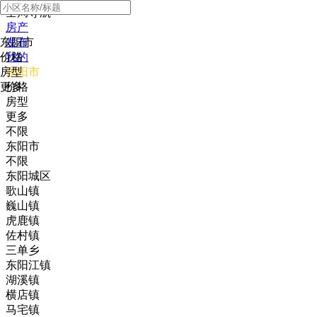
全局导航
房产
东阳市
发布
价格
我的
房型
东阳市
更多
价格
房型
更多
不限
东阳市
不限
东阳城区
歌山镇
巍山镇
虎鹿镇
佐村镇
三单乡
东阳江镇
湖溪镇
横店镇
马宅镇