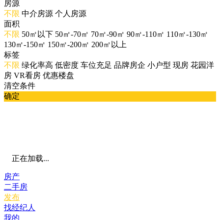
房源
不限
中介房源
个人房源
面积
不限
50㎡以下
50㎡-70㎡
70㎡-90㎡
90㎡-110㎡
110㎡-130㎡
130㎡-150㎡
150㎡-200㎡
200㎡以上
标签
不限
绿化率高
低密度
车位充足
品牌房企
小户型
现房
花园洋
房
VR看房
优惠楼盘
清空条件
确定
正在加载...
房产
二手房
发布
找经纪人
我的