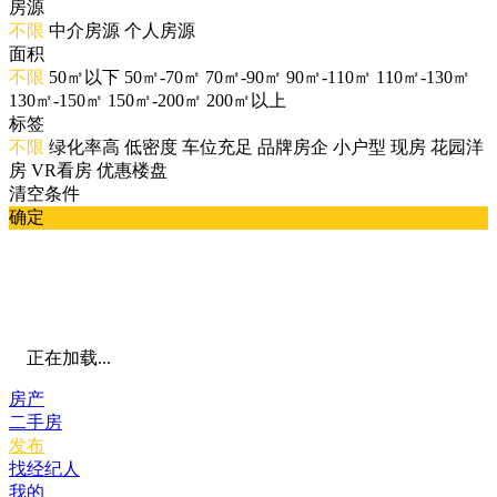
房源
不限
中介房源
个人房源
面积
不限
50㎡以下
50㎡-70㎡
70㎡-90㎡
90㎡-110㎡
110㎡-130㎡
130㎡-150㎡
150㎡-200㎡
200㎡以上
标签
不限
绿化率高
低密度
车位充足
品牌房企
小户型
现房
花园洋
房
VR看房
优惠楼盘
清空条件
确定
正在加载...
房产
二手房
发布
找经纪人
我的