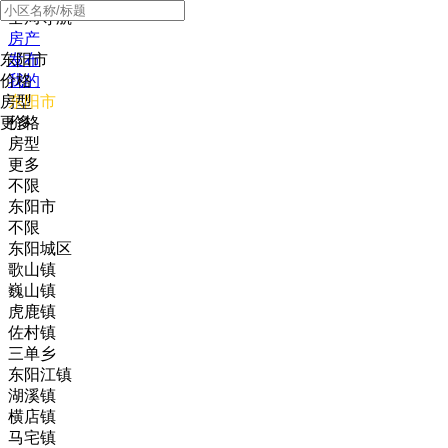
全局导航
房产
东阳市
发布
价格
我的
房型
东阳市
更多
价格
房型
更多
不限
东阳市
不限
东阳城区
歌山镇
巍山镇
虎鹿镇
佐村镇
三单乡
东阳江镇
湖溪镇
横店镇
马宅镇