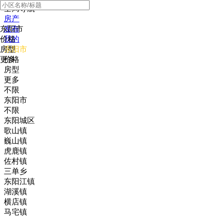
全局导航
房产
东阳市
发布
价格
我的
房型
东阳市
更多
价格
房型
更多
不限
东阳市
不限
东阳城区
歌山镇
巍山镇
虎鹿镇
佐村镇
三单乡
东阳江镇
湖溪镇
横店镇
马宅镇