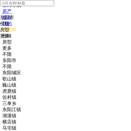
全局导航
房产
东阳市
发布
价格
我的
房型
东阳市
更多
价格
房型
更多
不限
东阳市
不限
东阳城区
歌山镇
巍山镇
虎鹿镇
佐村镇
三单乡
东阳江镇
湖溪镇
横店镇
马宅镇