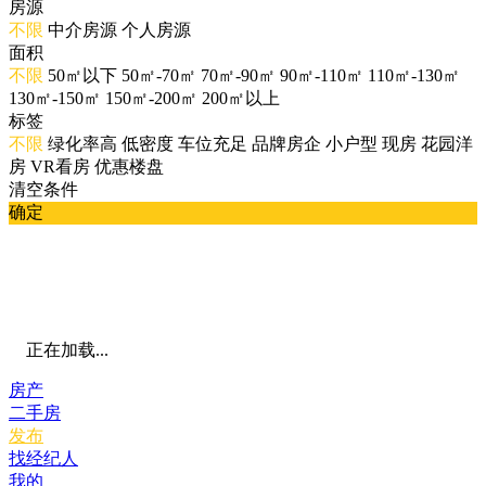
房源
不限
中介房源
个人房源
面积
不限
50㎡以下
50㎡-70㎡
70㎡-90㎡
90㎡-110㎡
110㎡-130㎡
130㎡-150㎡
150㎡-200㎡
200㎡以上
标签
不限
绿化率高
低密度
车位充足
品牌房企
小户型
现房
花园洋
房
VR看房
优惠楼盘
清空条件
确定
正在加载...
房产
二手房
发布
找经纪人
我的