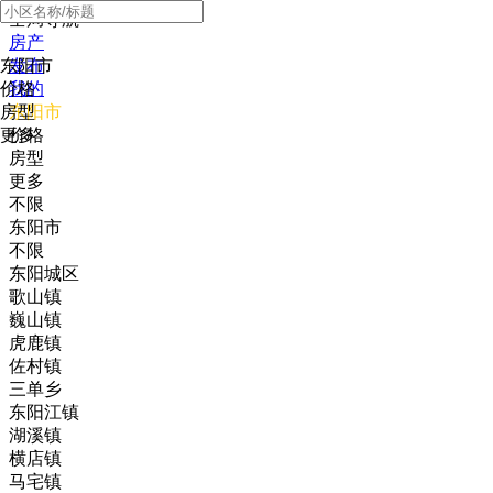
全局导航
房产
东阳市
发布
价格
我的
房型
东阳市
更多
价格
房型
更多
不限
东阳市
不限
东阳城区
歌山镇
巍山镇
虎鹿镇
佐村镇
三单乡
东阳江镇
湖溪镇
横店镇
马宅镇