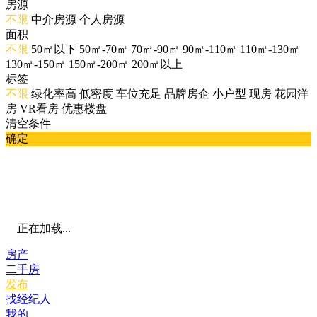
房源
不限
中介房源
个人房源
面积
不限
50㎡以下
50㎡-70㎡
70㎡-90㎡
90㎡-110㎡
110㎡-130㎡
130㎡-150㎡
150㎡-200㎡
200㎡以上
标签
不限
绿化率高
低密度
车位充足
品牌房企
小户型
现房
花园洋
房
VR看房
优惠楼盘
清空条件
确定
正在加载...
房产
二手房
发布
找经纪人
我的