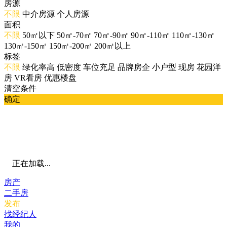
房源
不限
中介房源
个人房源
面积
不限
50㎡以下
50㎡-70㎡
70㎡-90㎡
90㎡-110㎡
110㎡-130㎡
130㎡-150㎡
150㎡-200㎡
200㎡以上
标签
不限
绿化率高
低密度
车位充足
品牌房企
小户型
现房
花园洋
房
VR看房
优惠楼盘
清空条件
确定
正在加载...
房产
二手房
发布
找经纪人
我的