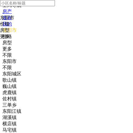
全局导航
房产
东阳市
发布
价格
我的
房型
东阳市
更多
价格
房型
更多
不限
东阳市
不限
东阳城区
歌山镇
巍山镇
虎鹿镇
佐村镇
三单乡
东阳江镇
湖溪镇
横店镇
马宅镇