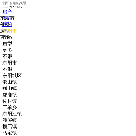
全局导航
房产
东阳市
发布
价格
我的
房型
东阳市
更多
价格
房型
更多
不限
东阳市
不限
东阳城区
歌山镇
巍山镇
虎鹿镇
佐村镇
三单乡
东阳江镇
湖溪镇
横店镇
马宅镇