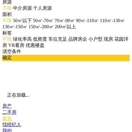
房源
不限
中介房源
个人房源
面积
不限
50㎡以下
50㎡-70㎡
70㎡-90㎡
90㎡-110㎡
110㎡-130㎡
130㎡-150㎡
150㎡-200㎡
200㎡以上
标签
不限
绿化率高
低密度
车位充足
品牌房企
小户型
现房
花园洋
房
VR看房
优惠楼盘
清空条件
确定
正在加载...
房产
二手房
发布
找经纪人
我的