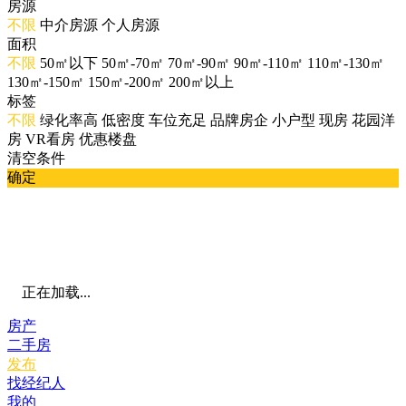
房源
不限
中介房源
个人房源
面积
不限
50㎡以下
50㎡-70㎡
70㎡-90㎡
90㎡-110㎡
110㎡-130㎡
130㎡-150㎡
150㎡-200㎡
200㎡以上
标签
不限
绿化率高
低密度
车位充足
品牌房企
小户型
现房
花园洋
房
VR看房
优惠楼盘
清空条件
确定
正在加载...
房产
二手房
发布
找经纪人
我的