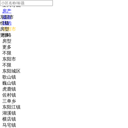
全局导航
房产
东阳市
发布
价格
我的
房型
东阳市
更多
价格
房型
更多
不限
东阳市
不限
东阳城区
歌山镇
巍山镇
虎鹿镇
佐村镇
三单乡
东阳江镇
湖溪镇
横店镇
马宅镇