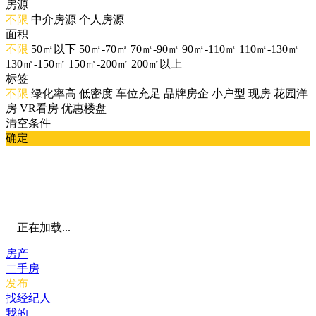
房源
不限
中介房源
个人房源
面积
不限
50㎡以下
50㎡-70㎡
70㎡-90㎡
90㎡-110㎡
110㎡-130㎡
130㎡-150㎡
150㎡-200㎡
200㎡以上
标签
不限
绿化率高
低密度
车位充足
品牌房企
小户型
现房
花园洋
房
VR看房
优惠楼盘
清空条件
确定
正在加载...
房产
二手房
发布
找经纪人
我的