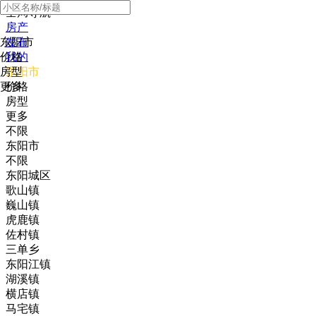
全局导航
房产
东阳市
发布
价格
我的
房型
东阳市
更多
价格
房型
更多
不限
东阳市
不限
东阳城区
歌山镇
巍山镇
虎鹿镇
佐村镇
三单乡
东阳江镇
湖溪镇
横店镇
马宅镇