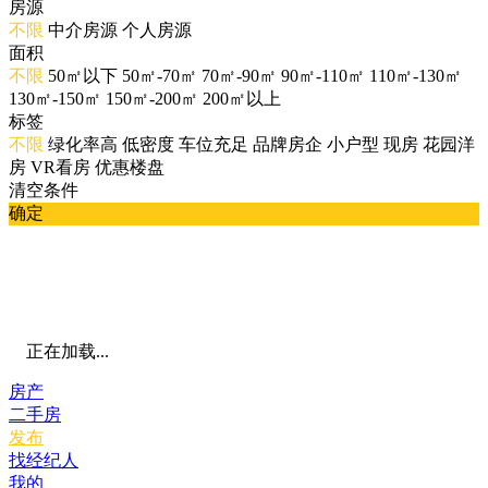
房源
不限
中介房源
个人房源
面积
不限
50㎡以下
50㎡-70㎡
70㎡-90㎡
90㎡-110㎡
110㎡-130㎡
130㎡-150㎡
150㎡-200㎡
200㎡以上
标签
不限
绿化率高
低密度
车位充足
品牌房企
小户型
现房
花园洋
房
VR看房
优惠楼盘
清空条件
确定
正在加载...
房产
二手房
发布
找经纪人
我的