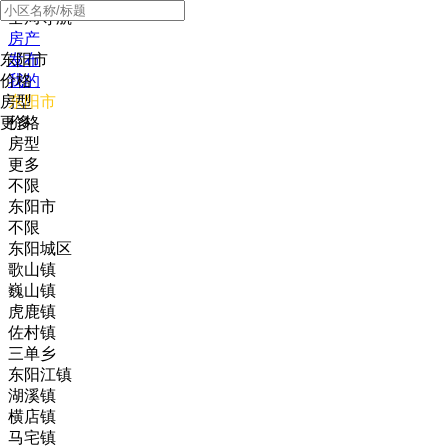
全局导航
房产
东阳市
发布
价格
我的
房型
东阳市
更多
价格
房型
更多
不限
东阳市
不限
东阳城区
歌山镇
巍山镇
虎鹿镇
佐村镇
三单乡
东阳江镇
湖溪镇
横店镇
马宅镇