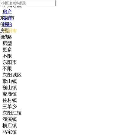
全局导航
房产
东阳市
发布
价格
我的
房型
东阳市
更多
价格
房型
更多
不限
东阳市
不限
东阳城区
歌山镇
巍山镇
虎鹿镇
佐村镇
三单乡
东阳江镇
湖溪镇
横店镇
马宅镇