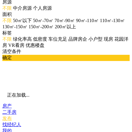
房源
不限
中介房源
个人房源
面积
不限
50㎡以下
50㎡-70㎡
70㎡-90㎡
90㎡-110㎡
110㎡-130㎡
130㎡-150㎡
150㎡-200㎡
200㎡以上
标签
不限
绿化率高
低密度
车位充足
品牌房企
小户型
现房
花园洋
房
VR看房
优惠楼盘
清空条件
确定
正在加载...
房产
二手房
发布
找经纪人
我的