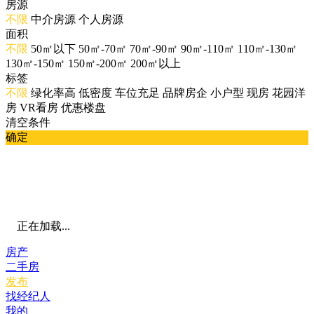
房源
不限
中介房源
个人房源
面积
不限
50㎡以下
50㎡-70㎡
70㎡-90㎡
90㎡-110㎡
110㎡-130㎡
130㎡-150㎡
150㎡-200㎡
200㎡以上
标签
不限
绿化率高
低密度
车位充足
品牌房企
小户型
现房
花园洋
房
VR看房
优惠楼盘
清空条件
确定
正在加载...
房产
二手房
发布
找经纪人
我的