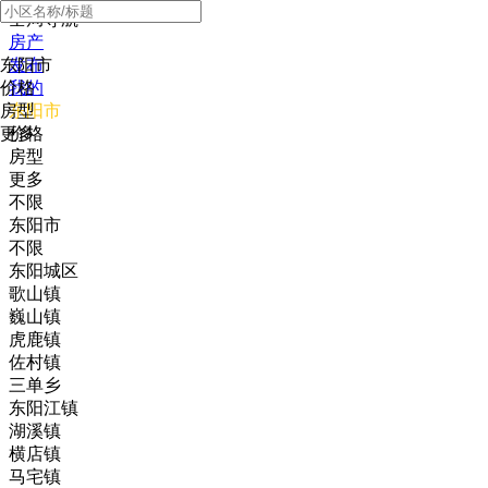
全局导航
房产
东阳市
发布
价格
我的
房型
东阳市
更多
价格
房型
更多
不限
东阳市
不限
东阳城区
歌山镇
巍山镇
虎鹿镇
佐村镇
三单乡
东阳江镇
湖溪镇
横店镇
马宅镇