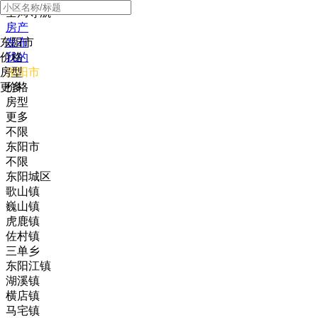
全局导航
房产
东阳市
发布
价格
我的
房型
东阳市
更多
价格
房型
更多
不限
东阳市
不限
东阳城区
歌山镇
巍山镇
虎鹿镇
佐村镇
三单乡
东阳江镇
湖溪镇
横店镇
马宅镇