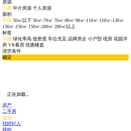
房源
不限
中介房源
个人房源
面积
不限
50㎡以下
50㎡-70㎡
70㎡-90㎡
90㎡-110㎡
110㎡-130㎡
130㎡-150㎡
150㎡-200㎡
200㎡以上
标签
不限
绿化率高
低密度
车位充足
品牌房企
小户型
现房
花园洋
房
VR看房
优惠楼盘
清空条件
确定
正在加载...
房产
二手房
发布
找经纪人
我的