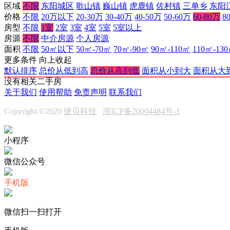
区域
不限
东阳城区
歌山镇
巍山镇
虎鹿镇
佐村镇
三单乡
东阳
价格
不限
20万以下
20-30万
30-40万
40-50万
50-60万
60-80万
8
房型
不限
1室
2室
3室
4室
5室
5室以上
房源
不限
中介房源
个人房源
面积
不限
50㎡以下
50㎡-70㎡
70㎡-90㎡
90㎡-110㎡
110㎡-13
更多条件
向上收起
默认排序
总价从低到高
总价从高到低
面积从小到大
面积从大
没有相关二手房
关于我们
使用帮助
免责声明
联系我们
Copyright ©2020
捷贝科技
浙ICP备20004484号-3
小程序
微信公众号
手机版
微信扫一扫打开