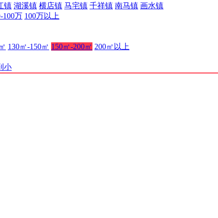
江镇
湖溪镇
横店镇
马宅镇
千祥镇
南马镇
画水镇
0-100万
100万以上
0㎡
130㎡-150㎡
150㎡-200㎡
200㎡以上
到小