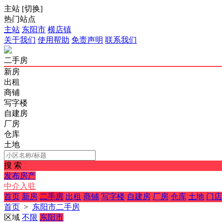
主站
[
切换
]
热门站点
主站
东阳市
横店镇
关于我们
使用帮助
免责声明
联系我们
二手房
新房
出租
商铺
写字楼
自建房
厂房
仓库
土地
搜 索
发布房产
中介入驻
首页
新房
二手房
出租
商铺
写字楼
自建房
厂房
仓库
土地
门店
首页
>
东阳市二手房
区域
不限
东阳市