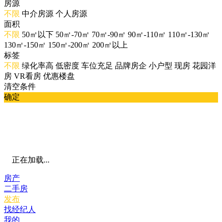
房源
不限
中介房源
个人房源
面积
不限
50㎡以下
50㎡-70㎡
70㎡-90㎡
90㎡-110㎡
110㎡-130㎡
130㎡-150㎡
150㎡-200㎡
200㎡以上
标签
不限
绿化率高
低密度
车位充足
品牌房企
小户型
现房
花园洋
房
VR看房
优惠楼盘
清空条件
确定
正在加载...
房产
二手房
发布
找经纪人
我的