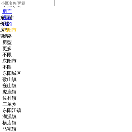
全局导航
房产
东阳市
发布
价格
我的
房型
东阳市
更多
价格
房型
更多
不限
东阳市
不限
东阳城区
歌山镇
巍山镇
虎鹿镇
佐村镇
三单乡
东阳江镇
湖溪镇
横店镇
马宅镇