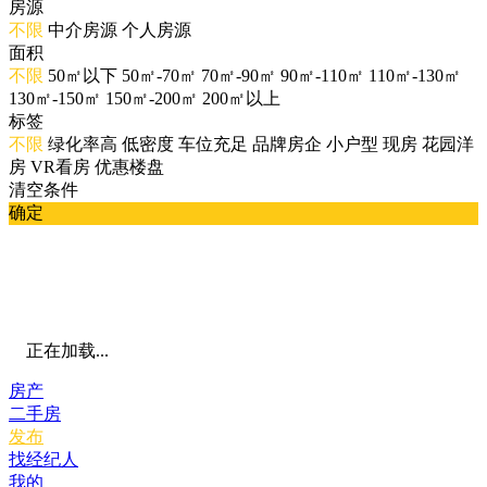
房源
不限
中介房源
个人房源
面积
不限
50㎡以下
50㎡-70㎡
70㎡-90㎡
90㎡-110㎡
110㎡-130㎡
130㎡-150㎡
150㎡-200㎡
200㎡以上
标签
不限
绿化率高
低密度
车位充足
品牌房企
小户型
现房
花园洋
房
VR看房
优惠楼盘
清空条件
确定
正在加载...
房产
二手房
发布
找经纪人
我的