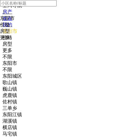
全局导航
房产
东阳市
发布
价格
我的
房型
东阳市
更多
价格
房型
更多
不限
东阳市
不限
东阳城区
歌山镇
巍山镇
虎鹿镇
佐村镇
三单乡
东阳江镇
湖溪镇
横店镇
马宅镇