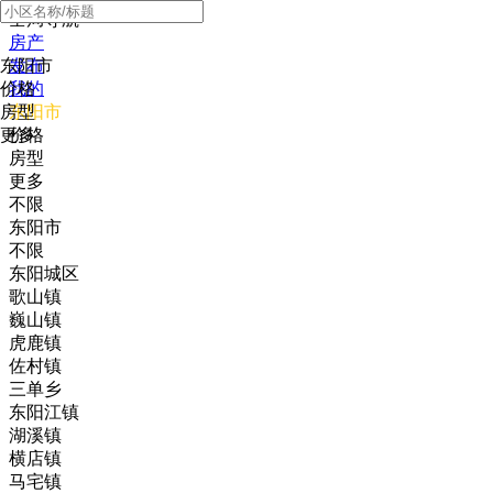
全局导航
房产
东阳市
发布
价格
我的
房型
东阳市
更多
价格
房型
更多
不限
东阳市
不限
东阳城区
歌山镇
巍山镇
虎鹿镇
佐村镇
三单乡
东阳江镇
湖溪镇
横店镇
马宅镇