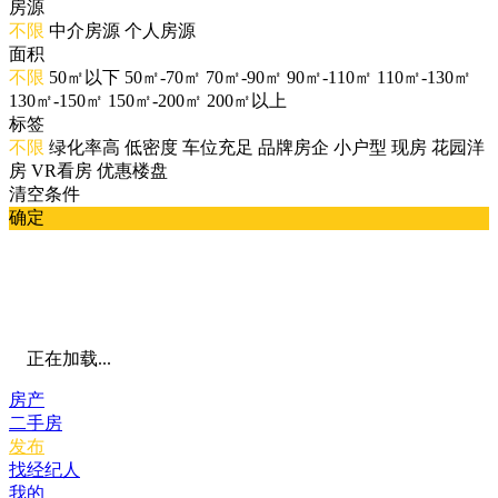
房源
不限
中介房源
个人房源
面积
不限
50㎡以下
50㎡-70㎡
70㎡-90㎡
90㎡-110㎡
110㎡-130㎡
130㎡-150㎡
150㎡-200㎡
200㎡以上
标签
不限
绿化率高
低密度
车位充足
品牌房企
小户型
现房
花园洋
房
VR看房
优惠楼盘
清空条件
确定
正在加载...
房产
二手房
发布
找经纪人
我的